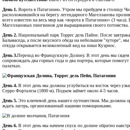
День 1.
Ворота в Патагонию. Утром мы прибудем в столицу Чил
расположившийся на берегу легендарного Магелланова пролива 
всего известен на весь мир как «ворота в Патагонию» (3 часа)
Магеллановых пингвинов для выращивания своего потомства. Р
День 2.
Национальный парк Торрес дель Пайне. После завтрака 
Бальмаседа, а после вкусного обеда на небольшом "хуторе", м
откуда открывается великолепный вид на пики Куэрнос.
День 3.
Переход во Французскую Долину. В этот день мы сядем
сопровождать два горных гида и два портера, которые помогут
палатках.
День 4.
В этот день мы должны углубиться на восток через узк
Серро Форталеза (1800 м). Подъем займет около 4-5 часов.
День 5.
Это ключевой день нашего путешествия. Мы должны орг
ждать лагерь, организованный нашими помощниками.
День 6.
В этот день мы начнем спуск по долине обратно навст