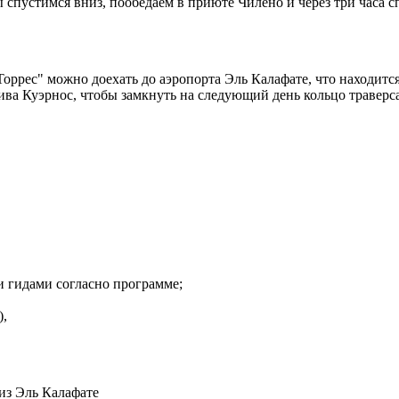
 спустимся вниз, пообедаем в приюте Чилено и через три часа с
ррес" можно доехать до аэропорта Эль Калафате, что находится 
ива Куэрнос, чтобы замкнуть на следующий день кольцо траверса
гидами согласно программе;
,
),
из Эль Калафате