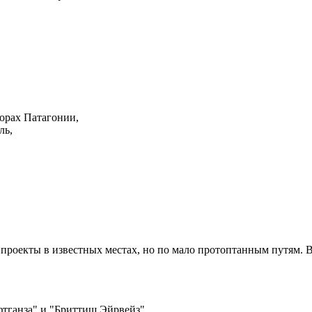
орах Патагонии,
ль,
 проекты в известных местах, но по мало протоптанным путям. 
тганза" и "Бриттиш Эйрвейз".