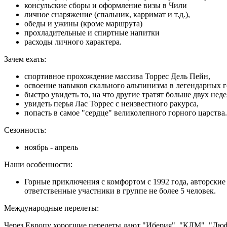
консульские сборы и оформление визы в Чили
личное снаряжение (спальник, карримат и т.д.),
обеды и ужины (кроме маршрута)
прохладительные и спиртные напитки
расходы личного характера.
Зачем ехать:
спортивное прохождение массива Торрес Дель Пейн,
освоение навыков скального альпинизма в легендарных г
быстро увидеть то, на что другие тратят больше двух неде
увидеть перья Лас Торрес с неизвестного ракурса,
попасть в самое "сердце" великолепного горного царства.
Сезонность:
ноябрь - апрель
Наши особенности:
Горные приключения с комфортом с 1992 года, авторские
ответственные участники в группе не более 5 человек.
Международные перелеты:
Через Европу хорогшие перелеты дают "Иберия", "КЛМ", "Люф