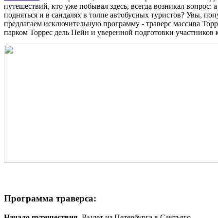
путешествий, кто уже побывал здесь, всегда возникал вопрос: а
подняться и в сандалях в толпе автобусных туристов? Увы, по
предлагаем исключительную программу - траверс массива Тор
парком Торрес дель Пейн и уверенной подготовки участников к
Программа траверса:
Начало путешествия.
Вылет из Петербурга в Сантьяго.