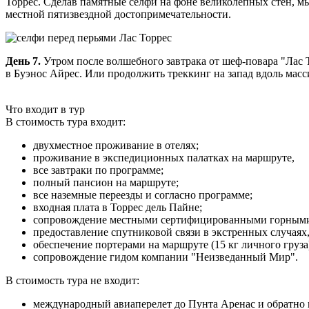
Торрес. Сделав памятные селфи на фоне великолепных стен, мы
местной пятизвездной достопримечательности.
День 7.
Утром после волшебного завтрака от шеф-повара "Лас То
в Буэнос Айрес. Или продолжить треккинг на запад вдоль масс
Что входит в тур
В стоимость тура входит:
двухместное проживание в отелях;
проживание в экспедиционных палатках на маршруте,
все завтраки по программе;
полный пансион на маршруте;
все наземные переезды и согласно программе;
входная плата в Торрес дель Пайне;
сопровождение местными сертифицированными горными 
предоставление спутниковой связи в экстренных случаях
обеспечение портерами на маршруте (15 кг личного груза
сопровождение гидом компании "Неизведанный Мир".
В стоимость тура не входит:
международный авиаперелет до Пунта Аренас и обратно 