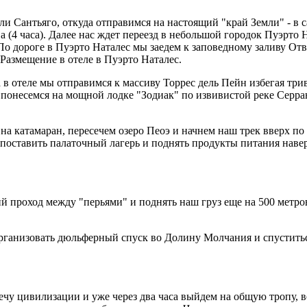
и Сантьяго, откуда отправимся на настоящий "край Земли" - в
(4 часа). Далее нас ждет переезд в небольшой городок Пуэрто 
. По дороге в Пуэрто Наталес мы заедем к заповедному заливу От
азмещение в отеле в Пуэрто Наталес.
в отеле мы отправимся к массиву Торрес дель Пейн избегая трив
ы понесемся на мощной лодке "Зодиак" по извивистой реке Серра
 на катамаран, пересечем озеро Пеоэ и начнем наш трек вверх 
 поставить палаточный лагерь и поднять продукты питания навер
ий проход между "перьями" и поднять наш груз еще на 500 метр
анизовать дюльферный спуск во Долину Молчания и спуститься 
речу цивилизации и уже через два часа выйдем на общую тропу