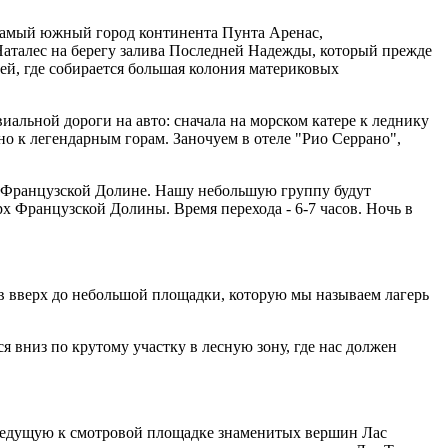
 самый южный город континента Пунта Аренас,
Наталес на берегу залива Последней Надежды, который прежде
вей, где собирается большая колония материковых
иальной дороги на авто: сначала на морском катере к леднику
но к легендарным горам. Заночуем в отеле "Рио Серрано",
по Французской Долине. Нашу небольшую группу будут
х Французской Долины. Время перехода - 6-7 часов. Ночь в
ов вверх до небольшой площадки, которую мы называем лагерь
вниз по крутому участку в лесную зону, где нас должен
, ведущую к смотровой площадке знаменитых вершин Лас