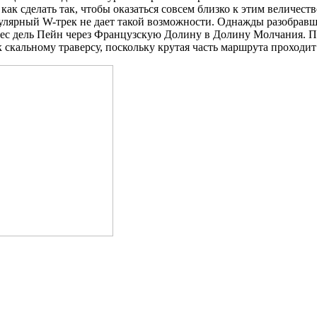
 как сделать так, чтобы оказаться совсем близко к этим величес
пулярный W-трек не дает такой возможности. Однажды разобравши
рес дель Пейн через Французскую Долину в Долину Молчания. П
 скальному траверсу, поскольку крутая часть маршрута проходит