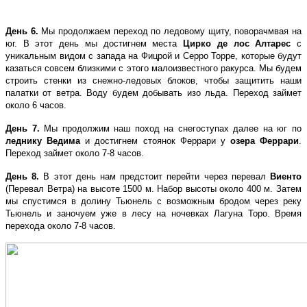
День 6.
Мы продолжаем переход по ледовому щиту, поворачмвая на
юг. В этот день мы достигнем места
Цирко де лос Алтарес
с
уникальным видом с запада на Фицрой и Серро Торре, которые будут
казаться совсем близкими с этого малоизвестного ракурса. Мы будем
строить стенки из снежно-ледовых блоков, чтобы защитить наши
палатки от ветра. Воду будем добывать изо льда. Переход займет
около 6 часов.
День 7.
Мы продолжим наш поход на снегоступах далее на юг по
леднику Ведима
и достигнем стоянок Феррари у
озера Феррари
.
Переход займет около 7-8 часов.
День 8.
В этот день нам предстоит перейти через перевал
Виенто
(Перевал Ветра) на высоте 1500 м. Набор высоты около 400 м. Затем
мы спустимся в долину Тьюнель с возможным бродом через реку
Тьюнель и заночуем уже в лесу на ночевках Лагуна Торо. Время
перехода около 7-8 часов.