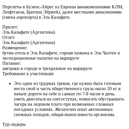
Перелеты в Буэнос-Айрес из Европы авиакомпаниями КЛМ,
Люфтганза, Бритиш Эйрвейз, далее местными авиалиниями
(смена аэропорта) в Эль Калафате.
Прилет:
Эль Калафате (Аргентина)
Отлет:
Эль Калафате (Аргентина)
Размещение:
бутик-отель в Эль Калафате, горная хижина в Эль Чалтен и
экспедиционные палатки на маршруте
Питание:
завтраки в городе и трехразовое на маршруте
Требование к участникам:
Это один из трудных треков, где нужно быть готовым
нести свой и часть общественного груза около 20 кг в
начале дороги на себе и санках по 7-8 часов в день,
уметь двигаться на снегоступах, помогать обустраивать
лагерь на ледовом плато при возможных сложных
погодных условиях. Желателен опыт автономных
снежных походов, общая выносливость организма.
Тур-лидеры