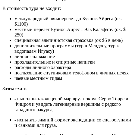
В стоимость тура не входит:
международный авиаперелет до Буэнос-Айреса (ок.
$1100)
местный перелет Буэнос-Айрес - Эль Калафате. (ок. $
250)
специальная альпинистская страховка (ок $5 в день)
дополнительные программы (тур в Мендосу, тур к
водопадам Игуасу)
личное снаряжение
прохладительные и спиртные напитки
расходы личного характера
позльзование спутниковым телефоном в личных целях
чаевые местным гидам
Зачем ехать:
- выполнить кольцевой маршрут вокруг Серро Торре и
Фицроя и увидеть легендарные вершины с редкого
западного ракурса,
- испытать зимний формат экспедиции со снегоступами
и санками для груза,