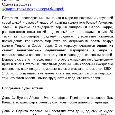
Схема маршрута:
Патагония - своеобразный, ни на что в мире не похожий и чарующий
своей дикой и суровой красотой край на самом юге Южной Америки.
Здесь, в районе легендарных вершин
Фицрой и Серро Торре
,
располагается патагонский ледниковый щит, площадью около 20
тысяч кв. километров. Задачей трудного путешествия является
прохождение кольцевого маршрута по ледниковым полям вокруг
самого Фицроя и Серро Торре. Этот маршрут считается
одним из
самых великолепных ледниковых маршрутов в мире
с
использованием веревок, снегоступов и санок для перевозки вещей.
Вернее сказать о путешествии, что это экспедиция по ледниковому
щиту Южной Патагонии. Участники должны быть способны ежедневно
переносить свои вещи с помощью санок и рюкзака на высотах 1350 -
1400 м. Это путешествие может стать настоящей сагой и подходит
тем, кто готов бросить вызов трудностям ледяного безмолвия.
Программа путешествия
День 1.
Буэнос-Айрес - Эль Калафате. Прибытие в аэропорт Эль
Калафате, трансфер в отель, ужин, ночь после длинного переезда.
День 2.
Перито Морено.
Мы посвятим этот день, одному из чудес