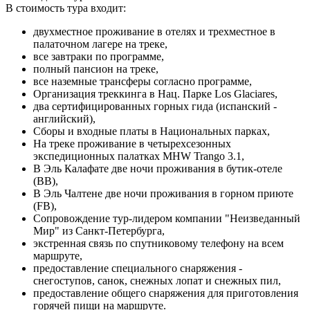
В стоимость тура входит:
двухместное проживание в отелях и трехместное в
палаточном лагере на треке,
все завтраки по программе,
полный пансион на треке,
все наземные трансферы согласно программе,
Организация треккинга в Нац. Парке Los Glaciares,
два сертифицированных горных гида (испанский -
английский),
Сборы и входные платы в Национальных парках,
На треке проживание в четырехсезонных
экспедиционных палатках MHW Trango 3.1,
В Эль Калафате две ночи проживания в бутик-отеле
(ВВ),
В Эль Чалтене две ночи проживания в горном приюте
(FB),
Сопровождение тур-лидером компании "Неизведанный
Мир" из Санкт-Петербурга,
экстренная связь по спутниковому телефону на всем
маршруте,
предоставление специального снаряжения -
снегоступов, санок, снежных лопат и снежных пил,
предоставление общего снаряжения для приготовления
горячей пищи на маршруте.