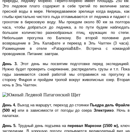
природы, леднику Морено. Перито-Морено имеет площадь 250 км.
Это ледовое плато содержит в себе третий по величине запас
пресной воды в мире. Непередаваемое зрелище когда видишь, как
глыбы кристально чистого льда отламываются от ледника и падают с
грохотом в бирюзовую воду. Мы проедем около 80 км за полтора
часа, чтобы добраться до ледника, а по пути будем наблюдать
большое количество разнообразных птиц, кружащих по степи.
Небольшая прогулка по Балкону. Во второй половине дня
возвращение в Эль Калафате и переезд в Эль Чалтен (3 часа).
Размещение в отеле «
Patagonia
B
&
B
». Встреча с командой
проводников. Питание: завтрак.
День 3.
Этот день мы посвятим подготовке перед экспедицией.
Нужно будет проверить снаряжение, распределить грузы и т.п. Пока
гиды занимаются своей работой мы отправимся на прогулку в
сторону Фицроя и пройдем тропой вокруг живописных озер. Вторая
ночь в Эль Чалтен.
День 4.
Выход на маршрут, переход до стоянки
Пьедра дель Фрайле
(500 м)
или в зависимости от погоды до озера
Электрико
. Ночь в
палатках.
День 5.
Трудный день подъема на
перевал Маркони (1500 м),
ключ
экспедиции. В хорошую погоду открывается великолепный вид на