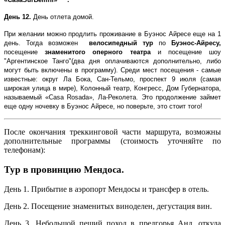
День 12.
День отлета домой.
При желании можно продлить проживание в Буэнос Айресе еще на 1
день. Тогда возможен
велосипедный
тур
по
Буэнос-Айресу,
посещение
знаменитого оперного театра
и посещение шоу
"Аргентинское Танго"(два дня оплачиваются дополнительно, либо
могут быть включены в программу). Среди мест посещения - самые
известные: округ Ла Бока, Сан-Тельмо, проспект 9 июля (самая
широкая улица в мире), Колонный театр, Конгресс, Дом Губернатора,
называемый «Casa Rosada», Ла-Реколета. Это продолжение займет
еще одну ночевку в Буэнос Айресе, но поверьте, это стоит того!
После окончания треккинговой части маршрута, возможны
дополнительные программы (стоимость уточняйте по
телефонам):
Тур в провинцию Мендоса.
День 1. Прибытие в аэропорт Мендосы и трансфер в отель.
День 2. Посещение знаменитых виноделен, дегустация вин.
День 3. Небольшой пеший поход в предгорья Анд, откуда