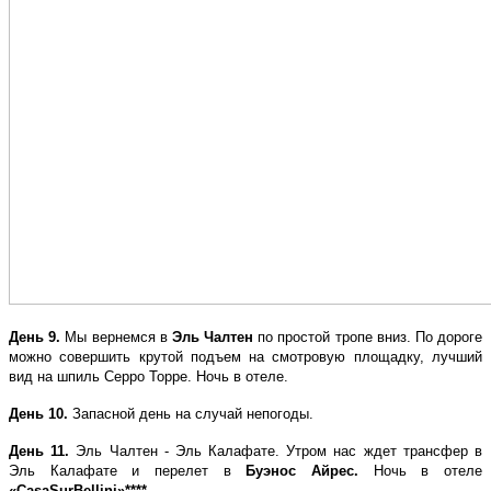
День 9.
Мы вернемся в
Эль Чалтен
по простой тропе вниз. По дороге
можно совершить крутой подъем на смотровую площадку, лучший
вид на шпиль Серро Торре. Ночь в отеле.
День 10.
Запасной день на случай непогоды.
День 11.
Эль Чалтен - Эль Калафате. Утром нас ждет трансфер в
Эль Калафате и перелет в
Буэнос Айрес.
Ночь в отеле
«
Casa
Sur
Bellini
»****.