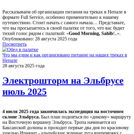
Рассказываем об организации питания на треках в Непале в
формате Full Service, особенно применительно к нашему
путешествию. Стоит начать с самого начала… Представьте,
что вы просыпаетесь в своей палатке от того, что вас будит
тихий голос рядом с палаткой: «
Good Morning, Sahib
!..».
Опубликовано: 28 августа 2025 года
Посмотреть
Что мы едим и как организовано питание на наших треках в
Непале
28 августа 2025 года
Электрошторм на Эльбрусе
июль 2025
4 июля 2025 года закончилась экспедиция на восточном
склоне Эльбруса.
Был план подняться по «дикому» маршруту
на Восточную вершину Эльбруса. Тропа начинается из
Баксанской долины и проходит первые два дня по красивому
ущелью Ирикчат - альпийские зеленые луга вперемежку с