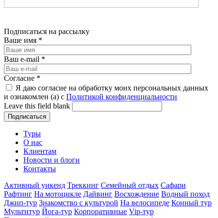
Подписаться на рассылку
Ваше имя
*
Ваш e-mail
*
Согласие
*
Я даю согласие на обработку моих персональных данных
и ознакомлен (а) с
Политикой конфиденциальности
Leave this field blank
Туры
О нас
Клиентам
Новости и блоги
Контакты
Активный уикенд
Треккинг
Семейный отдых
Сафари
Рафтинг
На мотоцикле
Дайвинг
Восхождение
Водный поход
Джип-тур
Знакомство с культурой
На велосипеде
Конный тур
Мультитур
Йога-тур
Корпоративные
Vip-тур