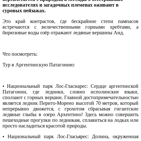
исследователях и загадочных племенах оживают в
суровых пейзажах.
Это край контрастов, где бескрайние степи пампасов
встречаются с величественными горными хребтами, а
бирюзовые воды озёр отражают ледяные вершины Анд.
Что посмотреть:
Тур в Аргентинскую Патагонию:
• Национальный парк Лос-Гласиарес: Сердце аргентинской
Патагонии, где ледники, словно исполинские языки,
сползают с горных вершин. Главной достопримечательностью
является ледник Перито-Морено высотой 70 метров, который
непрерывно движется, с грохотом сбрасывая гигантские
ледяные глыбы в озеро Архентино! Здесь можно совершить
пешеходные прогулки по ледникам, сплавиться на лодках или
просто насладиться красотой природы.
• Национальный парк Лос-Гласьярес: Долина, окруженная