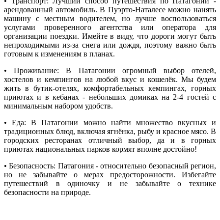
• Транспорт: Лучший способ путешествия по Патагонии -
арендованный автомобиль. В Пуэрто-Наталесе можно нанять
машину с местным водителем, но лучше воспользоваться
услугами проверенного агентства или оператора для
организации поездки. Имейте в виду, что дороги могут быть
непроходимыми из-за снега или дождя, поэтому важно быть
готовым к изменениям в планах.
• Проживание: В Патагонии огромный выбор отелей,
хостелов и кемпингов на любой вкус и кошелёк. Мы будем
жить в бутик-отелях, комфортабельных кемпингах, горных
приютах и в кебанах - небольших домиках на 2-4 гостей с
минимальным набором удобств.
• Еда: В Патагонии можно найти множество вкусных и
традиционных блюд, включая ягнёнка, рыбу и красное мясо. В
городских ресторанах отличный выбор, да и в горных
приютах национальных парков кормят вполне достойно!
• Безопасность: Патагония - относительно безопасный регион,
но не забывайте о мерах предосторожности. Избегайте
путешествий в одиночку и не забывайте о технике
безопасности на природе.