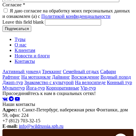
Согласие
*
Я даю согласие на обработку моих персональных данных
и ознакомлен (а) с
Политикой конфиденциальности
Leave this field blank
Туры
О нас
Клиентам
Новости и блоги
Контакты
Активный уикенд
Треккинг
Семейный отдых
Сафари
Рафтинг
На мотоцикле
Дайвинг
Восхождение
Водный поход
Джип-тур
Знакомство с культурой
На велосипеде
Конный тур
Мультитур
Йога-тур
Корпоративные
Vip-тур
Присоединяйтесь к нам в социальных сетях!
Наши контакты
Адрес:
г. Санкт-Петербург, набережная реки Фонтанки, дом
59, офис 224
+7 (812) 703-32-15
E-mail:
info@wildrussia.spb.ru