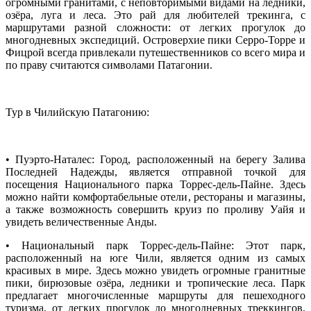
огромными гранитами, с неповторимыми видами на ледники,
озёра, луга и леса. Это рай для любителей трекинга, с
маршрутами разной сложности: от легких прогулок до
многодневных экспедиций. Островерхие пики Серро-Торре и
Фицрой всегда привлекали путешественников со всего мира и
по праву считаются символами Патагонии.
Тур в Чилийскую Патагонию:
• Пуэрто-Наталес: Город, расположенный на берегу Залива
Последней Надежды, является отправной точкой для
посещения Национального парка Торрес-дель-Пайне. Здесь
можно найти комфортабельные отели, рестораны и магазины,
а также возможность совершить круиз по проливу Уайя и
увидеть величественные Анды.
• Национальный парк Торрес-дель-Пайне: Этот парк,
расположенный на юге Чили, является одним из самых
красивых в мире. Здесь можно увидеть огромные гранитные
пики, бирюзовые озёра, ледники и тропические леса. Парк
предлагает многочисленные маршруты для пешеходного
туризма, от легких прогулок до многодневных треккингов,