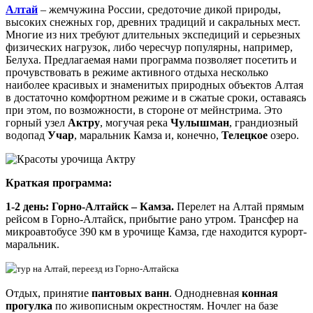
Алтай
– жемчужина России, средоточие дикой природы,
высоких снежных гор, древних традиций и сакральных мест.
Многие из них требуют длительных экспедиций и серьезных
физических нагрузок, либо чересчур популярны, например,
Белуха. Предлагаемая нами программа позволяет посетить и
прочувствовать в режиме активного отдыха несколько
наиболее красивых и знаменитых природных объектов Алтая
в достаточно комфортном режиме и в сжатые сроки, оставаясь
при этом, по возможности, в стороне от мейнстрима. Это
горный узел
Актру
, могучая река
Чулышман
, грандиозный
водопад
Учар
, маральник Камза и, конечно,
Телецкое
озеро.
Краткая программа:
1-2 день: Горно-Алтайск – Камза.
Перелет на Алтай прямым
рейсом в Горно-Алтайск, прибытие рано утром. Трансфер на
микроавтобусе 390 км в урочище Камза, где находится курорт-
маральник.
Отдых, принятие
пантовых ванн
. Однодневная
конная
прогулка
по живописным окрестностям. Ночлег на базе