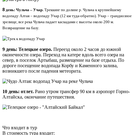
8
день:
Чульча – Учар.
Треккинг по долине р. Чульча к крупнейшему
водопаду Алтая – водопаду Учар (12 км туда-обратно). Учар – грандиозное
зрелище, все река Чульча падает каскадами с высоты около 200 м.
Возвращение на базу.
9 день: Телецкое озеро.
Переезд около 2 часов до южной
оконечности озера. Переход на катере вдоль всего озера на
север, в поселок Артыбаш, размещение на базе отдыха. По
дороге посещение водопада Корбу и Каменного залива,
возникшего после падения метеорита.
10 день: отлет.
Рано утром трансфер 90 км в аэропорт Горно-
Алтайска, окончание путешествия.
Что входит в тур
В стоимость тура входит: