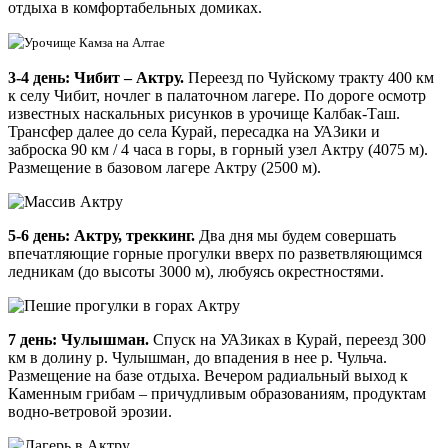
отдыха в комфортабельных домиках.
3-4 день: Чибит – Актру.
Переезд по Чуйскому тракту 400 км
к селу Чибит, ночлег в палаточном лагере. По дороге осмотр
известных наскальных рисунков в урочище Калбак-Таш.
Трансфер далее до села Курай, пересадка на УАЗики и
заброска 90 км / 4 часа в горы, в горный узел Актру (4075 м).
Размещение в базовом лагере Актру (2500 м).
5-6 день: Актру, треккинг.
Два дня мы будем совершать
впечатляющие горные прогулки вверх по разветвляющимся
ледникам (до высоты 3000 м), любуясь окрестностями.
7 день: Чулышман.
Спуск на УАЗиках в Курай, переезд 300
км в долину р. Чулышман, до впадения в нее р. Чульча.
Размещение на базе отдыха. Вечером радиальный выход к
Каменным грибам – причудливым образованиям, продуктам
водно-ветровой эрозии.