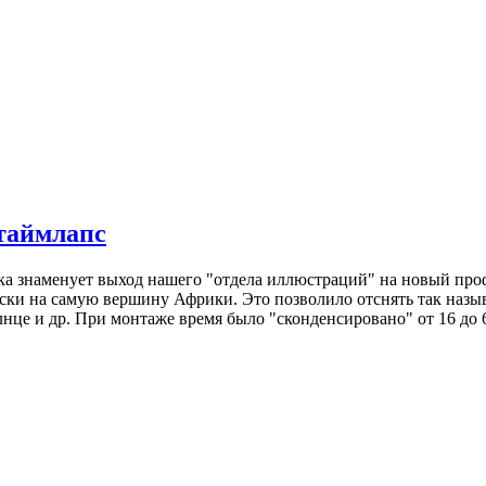
-таймлапс
ка знаменует выход нашего "отдела иллюстраций" на новый пр
чески на самую вершину Африки. Это позволило отснять так на
е и др. При монтаже время было "сконденсировано" от 16 до 64 р