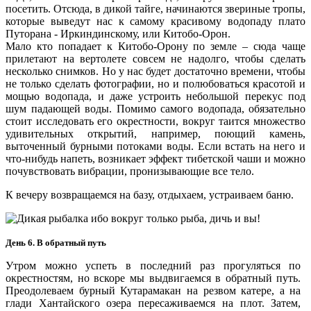
посетить. Отсюда, в дикой тайге, начинаются звериные тропы,
которые выведут нас к самому красивому водопаду плато
Путорана - Иркиндинскому, или Китобо-Орон.
Мало кто попадает к Китобо-Орону по земле – сюда чаще
прилетают на вертолете совсем не надолго, чтобы сделать
несколько снимков. Но у нас будет достаточно времени, чтобы
не только сделать фотографии, но и полюбоваться красотой и
мощью водопада, и даже устроить небольшой перекус под
шум падающей воды. Помимо самого водопада, обязательно
стоит исследовать его окрестности, вокруг таится множество
удивительных открытий, например, поющий камень,
выточенный бурными потоками воды. Если встать на него и
что-нибудь напеть, возникает эффект тибетской чаши и можно
почувствовать вибрации, пронизывающие все тело.
К вечеру возвращаемся на базу, отдыхаем, устраиваем баню.
День 6. В
обратный путь
Утром можно успеть в последний раз прогуляться по
окрестностям, но вскоре мы выдвигаемся в обратный путь.
Преодолеваем бурный Кутарамакан на резвом катере, а на
глади Хантайского озера пересаживаемся на плот. Затем,