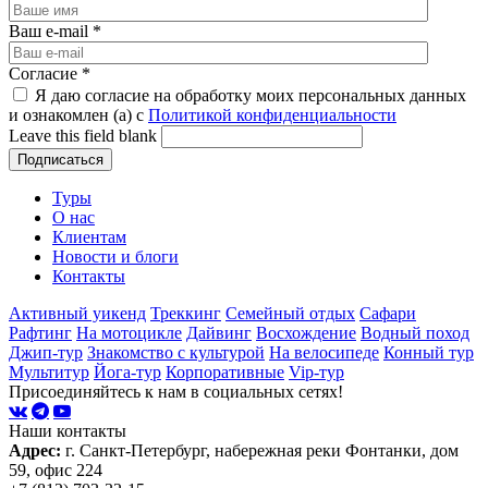
Ваш e-mail
*
Согласие
*
Я даю согласие на обработку моих персональных данных
и ознакомлен (а) с
Политикой конфиденциальности
Leave this field blank
Туры
О нас
Клиентам
Новости и блоги
Контакты
Активный уикенд
Треккинг
Семейный отдых
Сафари
Рафтинг
На мотоцикле
Дайвинг
Восхождение
Водный поход
Джип-тур
Знакомство с культурой
На велосипеде
Конный тур
Мультитур
Йога-тур
Корпоративные
Vip-тур
Присоединяйтесь к нам в социальных сетях!
Наши контакты
Адрес:
г. Санкт-Петербург, набережная реки Фонтанки, дом
59, офис 224