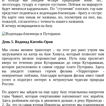
В походе мы увидим четыре природные зоны: лес,
лесотундру, тундру и горную пустыню. Пейзаж на маршруте
будет меняться кардинально. По "ступеням" плоских гор нам
предстоит подняться к водопадам-близнецам - брату и сестре.
На карте они никак не названы, но, посмотрев на них, вы,
пожалуй, согласитесь с точность нашего названия.
К вечеру возвращаемся на базу.
День 5. Водопад Китобо-Орон
Мы снова меняем транспорт – на этот раз рано утром мы
загружаемся на катер на базе Хивуса, который позволит нам
преодолеть мелкие порожистые реки. Путь наш пролегает
вверх по течению реки Кутарамакан до озера Кутарамакан,
которое расположено в самом сердце плато Путорана. Здесь
вы увидите главных героев фильма «Территория» -
невероятные пейзажи, благодаря которым фильм имел такой
успех и подогрел интерес к нетронутым чудесам природы
России.
По дороге мы зайдем на еще одну базу отшельника напротив
горы Чаякит, которая очертаниями напоминает нос корабля.
Здесь разбиваем лагерь и движемся дальше, в реку Иркингда -
2. Да, это та самая вторая Иркингда, которую мы планировали