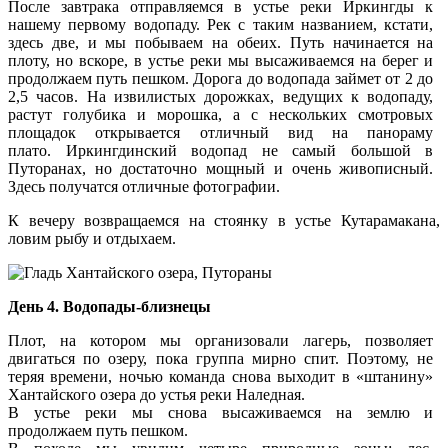
После завтрака отправляемся в устье реки Иркингды к
нашему первому водопаду. Рек с таким названием, кстати,
здесь две, и мы побываем на обеих. Путь начинается на
плоту, но вскоре, в устье реки мы высаживаемся на берег и
продолжаем путь пешком. Дорога до водопада займет от 2 до
2,5 часов. На извилистых дорожках, ведущих к водопаду,
растут голубика и морошка, а с нескольких смотровых
площадок открывается отличный вид на панораму
плато. Иркингдинский водопад не самый большой в
Путоранах, но достаточно мощный и очень живописный.
Здесь получатся отличные фотографии.
К вечеру возвращаемся на стоянку в устье Кутарамакана,
ловим рыбу и отдыхаем.
День 4.
Водопады-близнецы
Плот, на котором мы организовали лагерь, позволяет
двигаться по озеру, пока группа мирно спит. Поэтому, не
теряя времени, ночью команда снова выходит в «штанину»
Хантайского озера до устья реки Наледная.
В устье реки мы снова высаживаемся на землю и
продолжаем путь пешком.