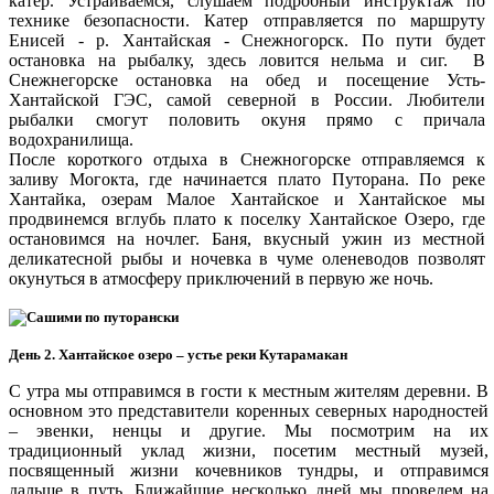
катер. Устраиваемся, слушаем подробный инструктаж по
технике безопасности. Катер отправляется по маршруту
Енисей - р. Хантайская - Снежногорск. По пути будет
остановка на рыбалку, здесь ловится нельма и сиг. В
Снежнегорске остановка на обед и посещение Усть-
Хантайской ГЭС, самой северной в России. Любители
рыбалки смогут половить окуня прямо с причала
водохранилища.
После короткого отдыха в Снежногорске отправляемся к
заливу Могокта, где начинается плато Путорана. По реке
Хантайка, озерам Малое Хантайское и Хантайское мы
продвинемся вглубь плато к поселку Хантайское Озеро, где
остановимся на ночлег. Баня, вкусный ужин из местной
деликатесной рыбы и ночевка в чуме оленеводов позволят
окунуться в атмосферу приключений в первую же ночь.
День 2.
Хантайское озеро – устье реки Кутарамакан
С утра мы отправимся в гости к местным жителям деревни. В
основном это представители коренных северных народностей
– эвенки, ненцы и другие. Мы посмотрим на их
традиционный уклад жизни, посетим местный музей,
посвященный жизни кочевников тундры, и отправимся
дальше в путь. Ближайшие несколько дней мы проведем на