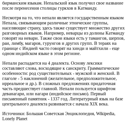
бирманским языкам. Непальский язык получил свое название
после перенесения столицы гуркхов в Катманду.
Несмотря на то, что непали является государственным языком
Непала, связывающим различные этнические группы,
населяющие страну, здесь также существует множество других
разговорных языков. Например, неварцы из долины Катманду
говорят на невари. Также свои языки есть у тамангов, шерпов,
раи, лимбу, магаров, гурунгов и других групп. В тераях на
границе с Индией часто говорят на хинди и майтхили - еще
одном индийском языке в этом регионе.
Непали распадается на 4 диалекта. Основу лексики
составляют слова, восходящие к санскриту. Грамматические
особенности: род существительных - мужской и женский. В
глаголе - 5 наклонений (желательное, предположительное,
ирреальное и др.). В сложных предложениях придаточная
часть предшествует главной. Непали пользуется шрифтом
деванагари, или нагари (индийское письмо). Первый
письменный памятник - 1337 год. Литературный язык на базе
центрального диалекта развивается с начала XIX века.
Источники: Большая Советская Энциклопедия, Wikipedia,
Lonely Planet