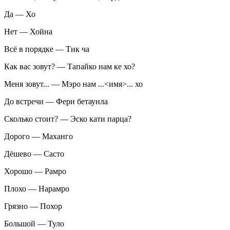
Да — Хо
Нет — Хойна
Всё в порядке — Тик ча
Как вас зовут? — Тапайко нам ке хо?
Меня зовут... — Мэро нам ...<имя>... хо
До встречи — Фери бетаунла
Сколько стоит? — Эско кати парца?
Дорого — Маханго
Дёшево — Састо
Хорошо — Рамро
Плохо — Нарамро
Грязно — Похор
Большой — Туло