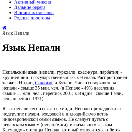
Активный
уикенд
Дальние
берега
В поисках
смыслов
Родные
просторы
Язык Непали
Язык Непали
Непальский язык (непали, гуркхали, кхас-кура, парбатия) -
крупнейший и государственный язык Непала. Распространён
также в Индии,
Сиккиме
и Бутане. Число говорящих на
непали - свыше 35 млн. чел. (в Непале - 49% населения,
свыше 11 млн. чел., перепись 2001; в Индии - свыше 1 млн.
чел., перепись 1971).
Язык непали тесно связан с хинди. Непали принадлежит к
подгруппе пахари, входящей в индоарийскую ветвь
индоевропейской семьи языков. Не следует путать с
неварским языком (непал-бхаса), изначальным языком
Катманду - столицы Непала, который относится к тибето-