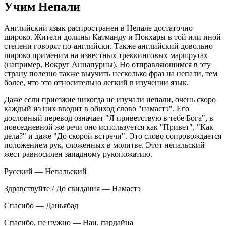
Учим Непали
Английский язык распространен в Непале достаточно
широко. Жители долины Катманду и Покхары в той или иной
степени говорят по-английски. Также английский довольно
широко применим на известных треккинговых маршрутах
(например, Вокруг Аннапурны). Но отправляющимся в эту
страну полезно также выучить несколько фраз на непали, тем
более, что это относительно легкий в изучении язык.
Даже если приезжие никогда не изучали непали, очень скоро
каждый из них вводит в обиход слово "намастэ". Его
дословный перевод означает "Я приветствую в тебе Бога", в
повседневной же речи оно используется как "Привет", "Как
дела?" и даже "До скорой встречи". Это слово сопровождается
положением рук, сложенных в молитве. Этот непальский
жест равносилен западному рукопожатию.
Русский — Непальский
Здравствуйте / До свидания — Намастэ
Спасибо — Даньябад
Спасибо, не нужно — Наи, пардайна