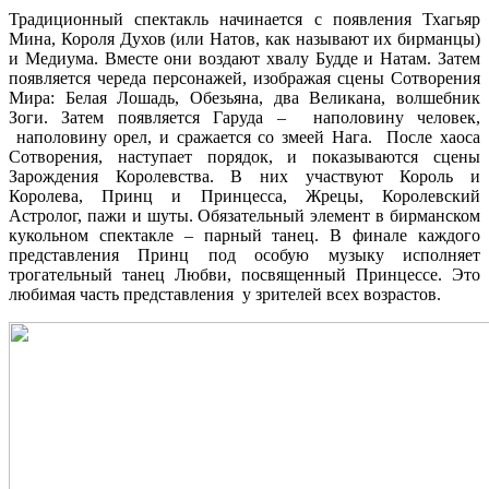
Традиционный спектакль начинается с появления Тхагьяр
Мина, Короля Духов (или Натов, как называют их бирманцы)
и Медиума. Вместе они воздают хвалу Будде и Натам. Затем
появляется череда персонажей, изображая сцены Сотворения
Мира: Белая Лошадь, Обезьяна, два Великана, волшебник
Зоги. Затем появляется Гаруда – наполовину человек,
наполовину орел, и сражается со змеей Нага. После хаоса
Сотворения, наступает порядок, и показываются сцены
Зарождения Королевства. В них участвуют Король и
Королева, Принц и Принцесса, Жрецы, Королевский
Астролог, пажи и шуты. Обязательный элемент в бирманском
кукольном спектакле – парный танец. В финале каждого
представления Принц под особую музыку исполняет
трогательный танец Любви, посвященный Принцессе. Это
любимая часть представления у зрителей всех возрастов.