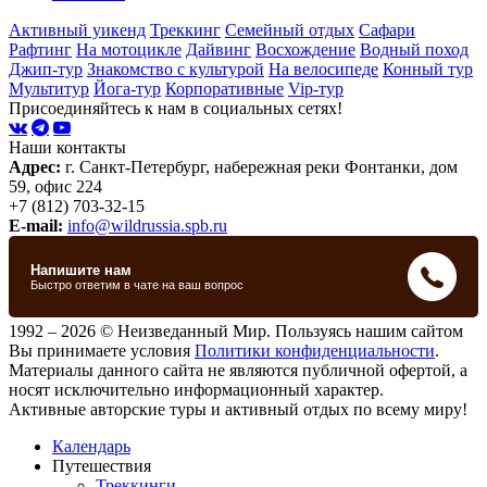
Активный уикенд
Треккинг
Семейный отдых
Сафари
Рафтинг
На мотоцикле
Дайвинг
Восхождение
Водный поход
Джип-тур
Знакомство с культурой
На велосипеде
Конный тур
Мультитур
Йога-тур
Корпоративные
Vip-тур
Присоединяйтесь к нам в социальных сетях!
Наши контакты
Адрес:
г. Санкт-Петербург, набережная реки Фонтанки, дом
59, офис 224
+7 (812) 703-32-15
E-mail:
info@wildrussia.spb.ru
1992 – 2026 © Неизведанный Мир. Пользуясь нашим сайтом
Вы принимаете условия
Политики конфиденциальности
.
Материалы данного сайта не являются публичной офертой, а
носят исключительно информационный характер.
Активные авторские туры и активный отдых по всему миру!
Календарь
Путешествия
Треккинги