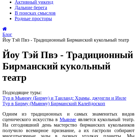
Активный
уикенд
Дальние
берега
В поисках
смыслов
Родные
просторы
Блог
Йоу Тэй Пвэ - Традиционный Бирманский кукольный театр
Йоу Тэй Пвэ - Традиционный
Бирманский кукольный
театр
Подходящие туры:
Тур в Мьянму (Бирму) и Таиланд: Храмы, джунгли и Инле
Тур в Бирму (Мьянму) Бирманский Калейдоскоп
Одним из традиционных и самых знаменитых видов
сценического искусства в
Мьянме
является кукольный театр.
На сегодняшний день мастерство бирманских кукольников
получило всемирное признание, а их гастроли собирают
многотысячные залы в разных уголках планеты. Мы