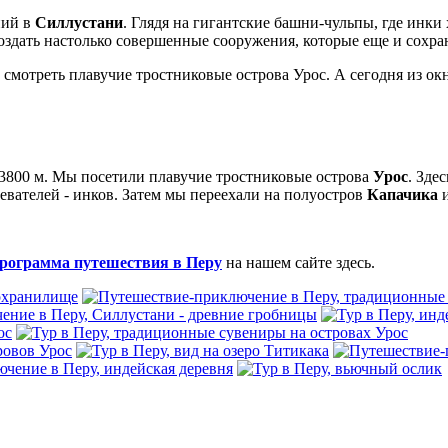
ний в
Силлустани
. Глядя на гигантские башни-чульпы, где инк
дать настолько совершенные сооружения, которые еще и сохрани
м смотреть плавучие тростниковые острова Урос. А сегодня из ок
е 3800 м. Мы посетили плавучие тростниковые острова
Урос
. Зде
оевателей - инков. Затем мы переехали на полуостров
Капачика
и
рограмма путешествия в Перу
на нашем сайте здесь.