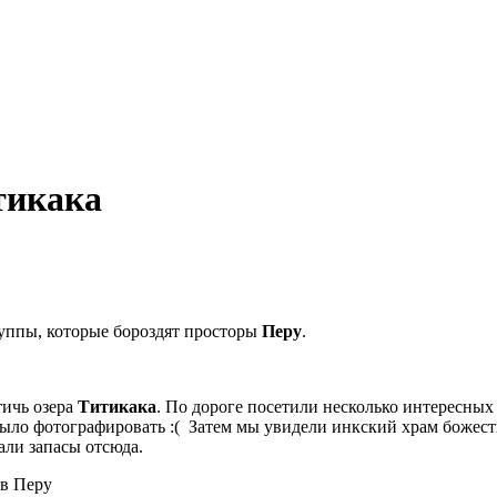
итикака
уппы, которые бороздят просторы
Перу
.
тичь озера
Титикака
. По дороге посетили несколько интересных 
 было фотографировать :( Затем мы увидели инкский храм божес
али запасы отсюда.