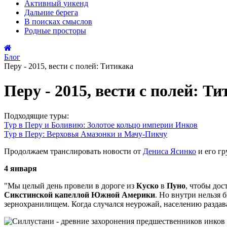
Активный
уикенд
Дальние
берега
В поисках
смыслов
Родные
просторы
Блог
Перу - 2015, вести с полей: Титикака
Перу - 2015, вести с полей: Т
Подходящие туры:
Тур в Перу и Боливию: Золотое кольцо империи Инков
Тур в Перу: Верховья Амазонки и Мачу-Пикчу
Продолжаем транслировать новости от
Дениса Ясинко
и его гр
4 января
"Мы целый день провели в дороге из
Куско
в
Пуно
, чтобы дос
Сикстинской капеллой Южной Америки
. Но внутри нельзя
зернохранилищем. Когда случался неурожай, населению раздав