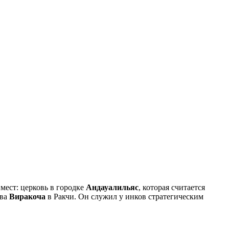
мест: церковь в городке
Андауалильяс
, которая считается
тва
Виракоча
в Ракчи. Он служил у инков стратегическим