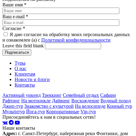
Ваше имя
*
Ваш e-mail
*
Согласие
*
Я даю согласие на обработку моих персональных данных
и ознакомлен (а) с
Политикой конфиденциальности
Leave this field blank
Туры
О нас
Клиентам
Новости и блоги
Контакты
Активный уикенд
Треккинг
Семейный отдых
Сафари
Рафтинг
На мотоцикле
Дайвинг
Восхождение
Водный поход
Джип-тур
Знакомство с культурой
На велосипеде
Конный тур
Мультитур
Йога-тур
Корпоративные
Vip-тур
Присоединяйтесь к нам в социальных сетях!
Наши контакты
Адрес:
г. Санкт-Петербург, набережная реки Фонтанки, дом