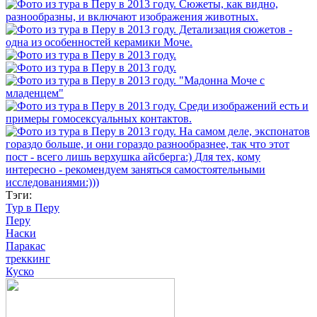
Тэги:
Тур в Перу
Перу
Наски
Паракас
треккинг
Куско