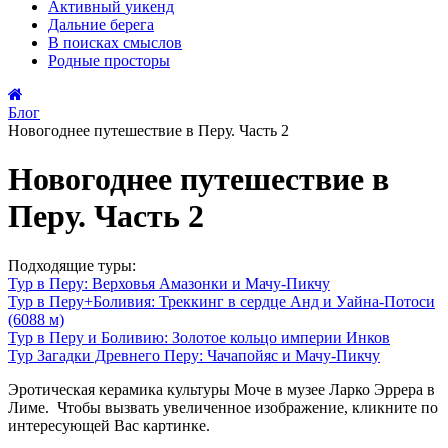
Активный
уикенд
Дальние
берега
В поисках
смыслов
Родные
просторы
Блог
Новогоднее путешествие в Перу. Часть 2
Новогоднее путешествие в
Перу. Часть 2
Подходящие туры:
Тур в Перу: Верховья Амазонки и Мачу-Пикчу
Тур в Перу+Боливия: Треккинг в сердце Анд и Уайна-Потоси
(6088 м)
Тур в Перу и Боливию: Золотое кольцо империи Инков
Тур Загадки Древнего Перу: Чачапойяс и Мачу-Пикчу
Эротическая керамика культуры Моче в музее Ларко Эррера в
Лиме. Чтобы вызвать увеличенное изображение, кликните по
интересующей Вас картинке.