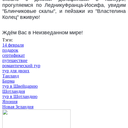
прогуляемся по ЛедникуФранца-Иосифа, увидим
"Блинчиковые скалы", и пейзажи из "Властелина
Колец" вживую!
Ждём Вас в Неизведанном мире!
Тэги:
14 февраля
подарок
сертификат
путешествие
романтический тур
тур для двоих
Таиланд
Бирма
тур в Швейцарию
Шотландия
тур в Шотландию
Япония
Новая Зеландия