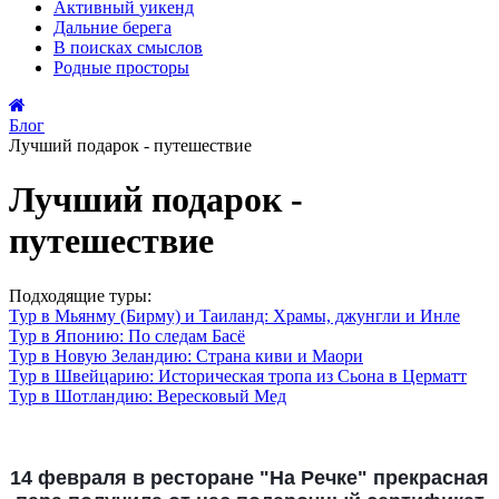
Активный
уикенд
Дальние
берега
В поисках
смыслов
Родные
просторы
Блог
Лучший подарок - путешествие
Лучший подарок -
путешествие
Подходящие туры:
Тур в Мьянму (Бирму) и Таиланд: Храмы, джунгли и Инле
Тур в Японию: По следам Басё
Тур в Новую Зеландию: Страна киви и Маори
Тур в Швейцарию: Историческая тропа из Сьона в Церматт
Тур в Шотландию: Вересковый Мед
14 февраля в ресторане "На Речке" прекрасная