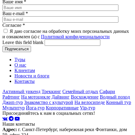
Ваше имя
*
Ваш e-mail
*
Согласие
*
Я даю согласие на обработку моих персональных данных
и ознакомлен (а) с
Политикой конфиденциальности
Leave this field blank
Туры
О нас
Клиентам
Новости и блоги
Контакты
Активный уикенд
Треккинг
Семейный отдых
Сафари
Рафтинг
На мотоцикле
Дайвинг
Восхождение
Водный поход
Джип-тур
Знакомство с культурой
На велосипеде
Конный тур
Мультитур
Йога-тур
Корпоративные
Vip-тур
Присоединяйтесь к нам в социальных сетях!
Наши контакты
Адрес:
г. Санкт-Петербург, набережная реки Фонтанки, дом
59, офис 224