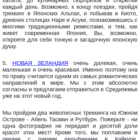
халата, до кулинарных сюрпризов и открытий
каждый день. Возможно, к концу поездки, пройдя
треккинг в Японских Альпах, и побывав в Киото,
древних столицах Наре и Асуке, познакомившись с
многими традиционными ремеслами, и тем, как
живет современная Япония, Вы, возможно,
откроете для себя тонкую и загадочную японскую
душу.
5.
НОВАЯ ЗЕЛАНДИЯ
очень далекая, очень
маленькая и очень красивая. Именно поэтому она
по праву считается одним из самых романтических
направлений в мире. Мы с этим абсолютно
согласны и предлагаем отправиться в Средиземье
уже на этот новый год.
Мы пройдем два живописных треккинга на Южном
Острове - Абель Тасман и Рутбурн. Поверьте - ни
одна фотография не передает и десятой доли
красот этих мест! Кроме того, мы поплаваем в
океане с дикими дельфинами в Кайкуре,