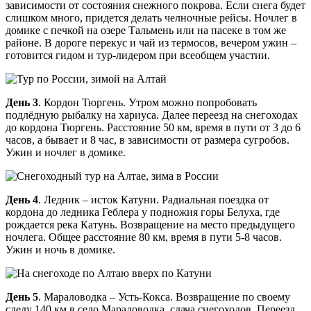
зависимости от состояния снежного покрова. Если снега будет
слишком много, придется делать челночные рейсы. Ночлег в
домике с печкой на озере Тальмень или на пасеке в том же
районе. В дороге перекус и чай из термосов, вечером ужин –
готовится гидом и тур-лидером при всеобщем участии.
День 3
. Кордон Тюргень. Утром можно попробовать
подлёдную рыбалку на хариуса. Далее переезд на снегоходах
до кордона Тюргень. Расстояние 50 км, время в пути от 3 до 6
часов, а бывает и 8 час, в зависимости от размера сугробов.
Ужин и ночлег в домике.
День 4
. Ледник – исток Катуни. Радиальная поездка от
кордона до ледника Геблера у подножия горы Белуха, где
рождается река Катунь. Возвращение на место предыдущего
ночлега. Общее расстояние 80 км, время в пути 5-8 часов.
Ужин и ночь в домике.
День 5
. Мараловодка – Усть-Кокса. Возвращение по своему
следу 140 км в село Мараловодка, сдача снегоходов. Переезд