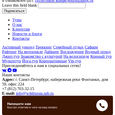
и ознакомлен (а) с
Политикой конфиденциальности
Leave this field blank
Туры
О нас
Клиентам
Новости и блоги
Контакты
Активный уикенд
Треккинг
Семейный отдых
Сафари
Рафтинг
На мотоцикле
Дайвинг
Восхождение
Водный поход
Джип-тур
Знакомство с культурой
На велосипеде
Конный тур
Мультитур
Йога-тур
Корпоративные
Vip-тур
Присоединяйтесь к нам в социальных сетях!
Наши контакты
Адрес:
г. Санкт-Петербург, набережная реки Фонтанки, дом
59, офис 224
+7 (812) 703-32-15
E-mail:
info@wildrussia.spb.ru