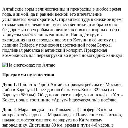
Алтайские горы величественны и прекрасны в любое время
года, а зимой, да и ранней весной это впечатление
усиливается многократно. Отправиться туда в снежное время
отваживаются немногие путешественники, а добраться по
бездорожью и сугробам до ледников и высокогорных озёр с
хариусом удаётся лишь единицам. Нас ждёт крутая
экспедиция на снегоходах вверх по Катуни к её истоку из
ледника Геблера у подножия царственной горы Белуха,
подлёдная рыбалка и алтайский колорит. Прекрасная
возможность для перезагрузки во время новогодних каникул!
Программа путешествия
День 1
. Прилет в Горно-Алтайск прямым рейсом из Москвы,
либо в Барнаул. Переезд в посёлок Усть-Кокса 325 км (из
Барнаула 580 км). Обед по дороге в кафе, ужин в кафе в Усть-
Коксе, ночь в гостинице «Аргут» https://argyt.ru/ в посёлке.
День 2
. Мараловодка – оз. Тальмень. Трансфер 23 км на
микроавтобусе до села Мараловодка. Получение снегоходов,
начало самостоятельного маршрута по Катунскому
заповеднику. Дистанция 80 км, время в пути 4-6 часов, в