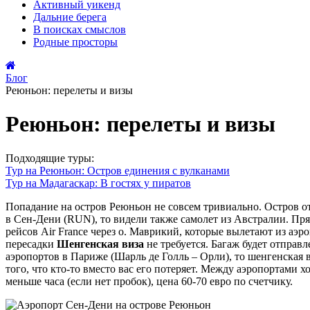
Активный
уикенд
Дальние
берега
В поисках
смыслов
Родные
просторы
Блог
Реюньон: перелеты и визы
Реюньон: перелеты и визы
Подходящие туры:
Тур на Реюньон: Остров единения с вулканами
Тур на Мадагаскар: В гостях у пиратов
Попадание на остров Реюньон не совсем тривиально. Остров о
в Сен-Дени (RUN), то видели также самолет из Австралии. Пр
рейсов Air France через о. Маврикий, которые вылетают из аэр
пересадки
Шенгенская виза
не требуется. Багаж будет отправл
аэропортов в Париже (Шарль де Голль – Орли), то шенгенская в
того, что кто-то вместо вас его потеряет. Между аэропортами х
меньше часа (если нет пробок), цена 60-70 евро по счетчику.