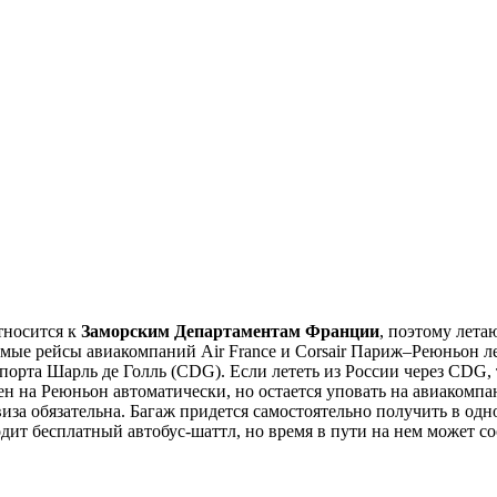
тносится к
Заморским Департаментам Франции
, поэтому лета
ямые рейсы авиакомпаний Air France и Corsair Париж–Реюньон 
опорта Шарль де Голль (CDG). Если лететь из России через CDG, 
ен на Реюньон автоматически, но остается уповать на авиакомпа
иза обязательна. Багаж придется самостоятельно получить в одно
одит бесплатный автобус-шаттл, но время в пути на нем может сос