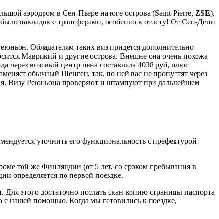
ольшой аэродром в Сен-Пьере на юге острова (Saint-Pierre,
ZSE
).
 было накладок с трансферами, особенно к отлету! От Сен-Дени
Реюньон. Обладателям таких виз придется дополнительно
сится Маврикий и другие острова. Внешне она очень похожа
года через визовый центр цена составляла 4038 руб, плюс
 заменяет обычный Шенген, так, по ней вас не пропустят через
ация. Визу Реюньона проверяют и штампуют при дальнейшем
комендуется уточнить его функциональность с префектурой
оме той же Финляндии (от 5 лет, со сроком пребывания в
нции определяется по первой поездке.
н. Для этого достаточно послать скан-копию страницы паспорта
о с нашей помощью. Когда мы готовились к поездке,