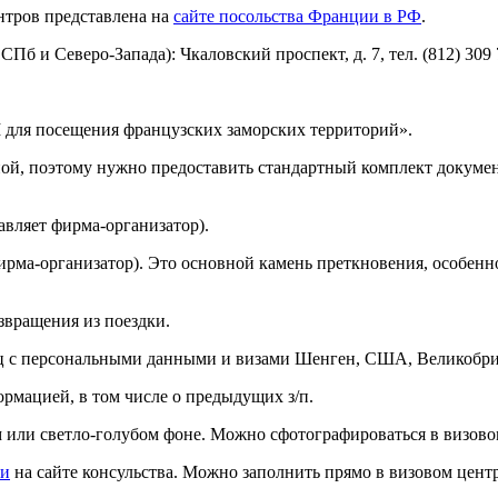
нтров представлена на
сайте посольства Франции в РФ
.
б и Северо-Запада): Чкаловский проспект, д. 7, тел. (812) 309 7
для посещения французских заморских территорий».
чной, поэтому нужно предоставить стандартный комплект докуме
вляет фирма-организатор).
ирма-организатор). Это основной камень преткновения, особен
озвращения из поездки.
ниц с персональными данными и визами Шенген, США, Великобр
ормацией, в том числе о предыдущих з/п.
м или светло-голубом фоне. Можно сфотографироваться в визовом
ки
на сайте консульства. Можно заполнить прямо в визовом центр