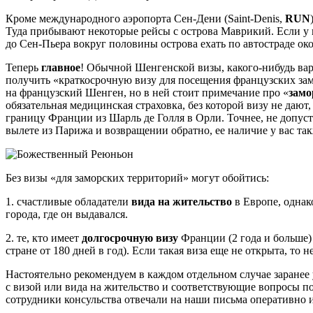
Кроме международного аэропорта Сен-Дени (Saint-Denis,
RUN
Туда прибывают некоторые рейсы с острова Маврикий. Если у в
до Сен-Пьера вокруг половины острова ехать по автостраде окол
Теперь
главное
! Обычной Шенгенской визы, какого-нибудь ва
получить «краткосрочную визу для посещения французских за
на французский Шенген, но в ней стоит примечание про «
замо
обязательная медицинская страховка, без которой визу не дают,
границу Франции из Шарль де Голля в Орли. Точнее, не допус
вылете из Парижа и возвращении обратно, ее наличие у вас та
Без визы «для заморских территорий» могут обойтись:
1. счастливые обладатели
вида на жительство
в Европе, однак
города, где он выдавался.
2. те, кто имеет
долгосрочную визу
Франции (2 года и больше)
стране от 180 дней в год). Если такая виза еще не открыта, 
Настоятельно рекомендуем в каждом отдельном случае заранее 
с визой или вида на жительство и соответствующие вопросы п
сотрудники консульства отвечали на наши письма оперативно 