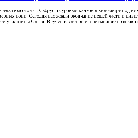
перевал высотой с Эльбрус и суровый каньон в километре под ни
ерных пони. Сегодня нас ждали окончание пешей части и цивили
ой участницы Ольги. Вручение слонов и зачитывание поздравите