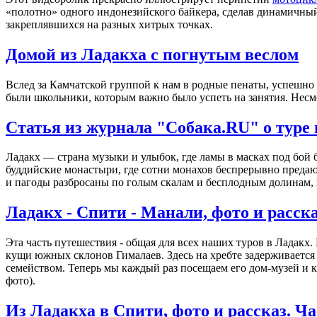
«полотно» одного индонезийского байкера, сделав динамичны
закреплявшихся на разных хитрых точках.
Домой из Ладакха с погнутым веслом
Вслед за Камчатской группой к нам в родные пенаты, успешн
были школьники, которым важно было успеть на занятия. Несмо
Статья из журнала "Собака.RU" о туре в
Ладакх — страна музыки и улыбок, где ламы в масках под бой 
буддийские монастыри, где сотни монахов беспрерывно преда
и пагоды разбросаны по голым скалам и бесплодным долинам, 
Ладакх - Спити - Манали, фото и расска
Эта часть путешествия - общая для всех наших туров в Ладакх
кущи южных склонов Гималаев. Здесь на хребте задерживается 
семейством. Теперь мы каждый раз посещаем его дом-музей и ку
фото).
Из Ладакха в Спити, фото и рассказ. Ч