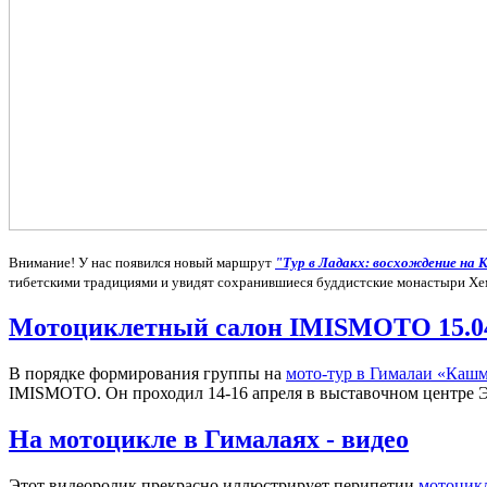
Внимание! У нас появился новый маршрут
"Тур в Ладакх: восхождение на К
тибетскими традициями и увидят сохранившиеся буддистские монастыри Хе
Мотоциклетный салон IMISMOTO 15.04.
В порядке формирования группы на
мото-тур в Гималаи «Кашм
IMISMOTO. Он проходил 14-16 апреля в выставочном центре Эк
На мотоцикле в Гималаях - видео
Этот видеоролик прекрасно иллюстрирует перипетии
мотоцикл