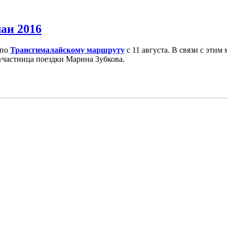
аи 2016
 по
Трансгималайскому маршруту
с 11 августа.
В связи с этим
участница поездки Марина Зубкова.