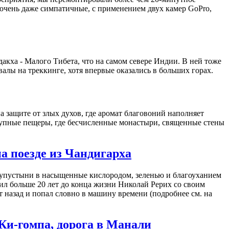
очень даже симпатичные, с применением двух камер GoPro,
адакха - Малого Тибета, что на самом севере Индии. В ней тоже
алы на треккинге, хотя впервые оказались в больших горах.
 защите от злых духов, где аромат благовоний наполняет
тупные пещеры, где бесчисленные монастыри, священные стены
на поезде из Чандигарха
полупустыни в насыщенные кислородом, зеленью и благоуханием
ил больше 20 лет до конца жизни Николай Рерих со своим
т назад и попал словно в машину времени (подробнее см. на
 Ки-гомпа, дорога в Манали