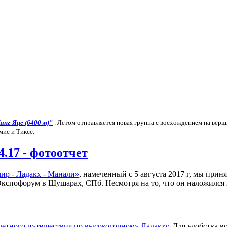
анг-Яце (6400 м)"
. Летом отправляется новая группа с восхождением на верш
мис и Тиксе.
17 - фотоотчет
ир - Ладакх - Манали»
, намеченный с 5 августа 2017 г, мы пр
спофорум в Шушарах, СПб. Несмотря на то, что он наложился н
етного путешествия по высокогорному Ладакху
. Для удобства 