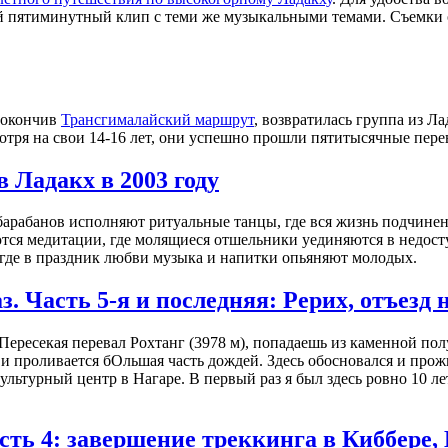
й пятиминутный клип с теми же музыкальными темами. Съемки 
о окончив
Трансгималайский маршрут
, возвратилась группа из Л
тря на свои 14-16 лет, они успешно прошли пятитысячные перев
 Ладакх в 2003 году
барабанов исполняют ритуальные танцы, где вся жизнь подчинена
ются медитации, где молящиеся отшельники уединяются в недос
где в праздник любви музыка и напитки опьяняют молодых.
з. Часть 5-я и последняя: Рерих, отъезд 
. Пересекая перевал Рохтанг (3978 м), попадаешь из каменной 
и проливается бОльшая часть дождей. Здесь обосновался и прож
льтурный центр в Нагаре. В первый раз я был здесь ровно 10 ле
асть 4: завершение треккинга в Киббере,