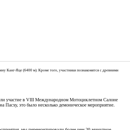
ину Канг-Яце (6400 м). Кроме того, участники познакомятся с древними
иняли участие в VIII Международном Мотоциклетном Салоне
а Пасху, это было несколько демоническое мероприятие.
восприятия, мы перемонтировали более чем 20-минутное