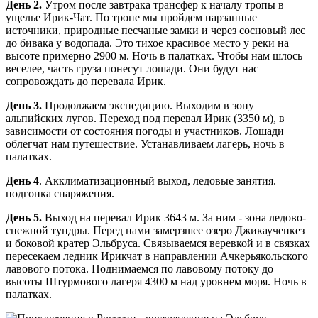
День 2.
Утром после завтрака трансфер к началу тропы в
ущелье Ирик-Чат. По тропе мы пройдем нарзанные
источники, природные песчаные замки и через сосновый лес
до бивака у водопада. Это тихое красивое место у реки на
высоте примерно 2900 м. Ночь в палатках. Чтобы нам шлось
веселее, часть груза понесут лошади. Они будут нас
сопровождать до перевала Ирик.
День 3.
Продолжаем экспедицию. Выходим в зону
альпийских лугов. Переход под перевал Ирик (3350 м), в
зависимости от состояния погоды и участников. Лошади
облегчат нам путешествие. Устанавливаем лагерь, ночь в
палатках.
День 4
. Акклиматизационный выход, ледовые занятия.
подгонка снаряжения.
День 5.
Выход на перевал Ирик 3643 м. За ним - зона ледово-
снежной тундры. Перед нами замерзшее озеро Джикаученкез
и боковой кратер Эльбруса. Связываемся веревкой и в связках
пересекаем ледник Ирикчат в направлении Ачкерьякольского
лавового потока. Поднимаемся по лавовому потоку до
высоты Штурмового лагеря 4300 м над уровнем моря. Ночь в
палатках.