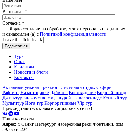
Ваше имя
*
Ваш e-mail
*
Согласие
*
Я даю согласие на обработку моих персональных данных
и ознакомлен (а) с
Политикой конфиденциальности
Leave this field blank
Туры
О нас
Клиентам
Новости и блоги
Контакты
Активный уикенд
Треккинг
Семейный отдых
Сафари
Рафтинг
На мотоцикле
Дайвинг
Восхождение
Водный поход
Джип-тур
Знакомство с культурой
На велосипеде
Конный тур
Мультитур
Йога-тур
Корпоративные
Vip-тур
Присоединяйтесь к нам в социальных сетях!
Наши контакты
Адрес:
г. Санкт-Петербург, набережная реки Фонтанки, дом
59, офис 224