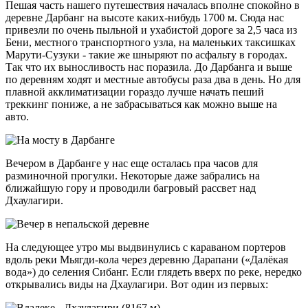
Пешая часть нашего путешествия началась вполне спокойно в
деревне Дарбанг на высоте каких-нибудь 1700 м. Сюда нас
привезли по очень пыльной и ухабистой дороге за 2,5 часа из
Бени, местного транспортного узла, на маленьких таксишках
Марути-Сузуки - такие же шныряют по асфальту в городах.
Так что их выносливость нас поразила. До Дарбанга и выше
по деревням ходят и местные автобусы раза два в день. Но для
плавной акклиматизации гораздо лучше начать пеший
треккинг пониже, а не забрасываться как можно выше на
авто.
Вечером в Дарбанге у нас еще осталась пра часов для
разминочной прогулки. Некоторые даже забрались на
ближайшую гору и проводили багровый рассвет над
Дхаулагири.
На следующее утро мы выдвинулись с караваном портеров
вдоль реки Мьягди-кола через деревню Дарапани («Далёкая
вода») до селения Сибанг. Если глядеть вверх по реке, нередко
открывались виды на Дхаулагири. Вот один из первых: