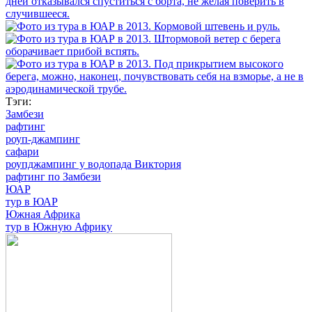
Тэги:
Замбези
рафтинг
роуп-джампинг
сафари
роупджампинг у водопада Виктория
рафтинг по Замбези
ЮАР
тур в ЮАР
Южная Африка
тур в Южную Африку