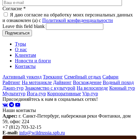
Согласие
*
Я даю согласие на обработку моих персональных данных
и ознакомлен (а) с
Политикой конфиденциальности
Leave this field blank
Туры
О нас
Клиентам
Новости и блоги
Контакты
Активный уикенд
Треккинг
Семейный отдых
Сафари
Рафтинг
На мотоцикле
Дайвинг
Восхождение
Водный поход
Джип-тур
Знакомство с культурой
На велосипеде
Конный тур
Мультитур
Йога-тур
Корпоративные
Vip-тур
Присоединяйтесь к нам в социальных сетях!
Наши контакты
Адрес:
г. Санкт-Петербург, набережная реки Фонтанки, дом
59, офис 224
+7 (812) 703-32-15
E-mail:
info@wildrussia.spb.ru