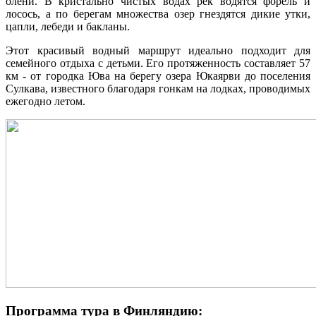
олени. В кристально чистых водах рек водятся форель и
лосось, а по берегам множества озер гнездятся дикие утки,
цапли, лебеди и бакланы.
Этот красивый водный маршрут идеально подходит для
семейного отдыха с детьми. Его протяженность составляет 57
км - от городка Юва на берегу озера Юкаярви до поселения
Сулкава, известного благодаря гонкам на лодках, проводимых
ежегодно летом.
Программа тура в Финляндию: