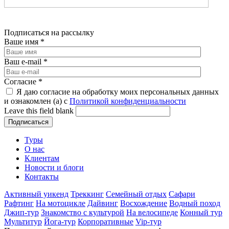
Подписаться на рассылку
Ваше имя
*
Ваш e-mail
*
Согласие
*
Я даю согласие на обработку моих персональных данных
и ознакомлен (а) с
Политикой конфиденциальности
Leave this field blank
Туры
О нас
Клиентам
Новости и блоги
Контакты
Активный уикенд
Треккинг
Семейный отдых
Сафари
Рафтинг
На мотоцикле
Дайвинг
Восхождение
Водный поход
Джип-тур
Знакомство с культурой
На велосипеде
Конный тур
Мультитур
Йога-тур
Корпоративные
Vip-тур