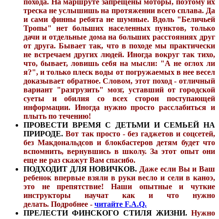
похода. На маршруте запрещены моторы, поэтому их
треска не услышишь на протяжении всего сплава. Да
и сами финны ребята не шумные. Вдоль "Беличьей
Тропы" нет больших населенных пунктов, только
дачи и отдельные дома на больших расстояниях друг
от друга. Бывает так, что в походе мы практически
не встречаем других людей. Иногда вокруг так тихо,
что, бывает, ловишь себя на мысли: "А не оглох ли
я?", и только плеск воды от погружаемых в нее весел
доказывает обратное. Словом, этот поход - отличный
вариант "разгрузить" мозг, уставший от городской
суеты и обилия со всех сторон поступающей
информации. Иногда нужно просто расслабиться и
плыть по течению!
ПРОВЕСТИ ВРЕМЯ С ДЕТЬМИ И СЕМЬЕЙ НА
ПРИРОДЕ.
Вот так просто - без гаджетов и соцсетей,
без Макдональдсов и блокбастеров детям будет что
вспомнить, вернувшись в школу. За этот опыт они
еще не раз скажут Вам спасибо.
ПОДХОДИТ ДЛЯ НОВИЧКОВ.
Даже если Вы и Ваш
ребенок впервые взяли в руки весло и сели в каноэ,
это не препятствие! Наши опытные и чуткие
инструкторы научат как и что нужно
делать.
Подробнее -
читайте F.A.Q.
ПРЕЛЕСТИ ФИНСКОГО СТИЛЯ ЖИЗНИ.
Нужно