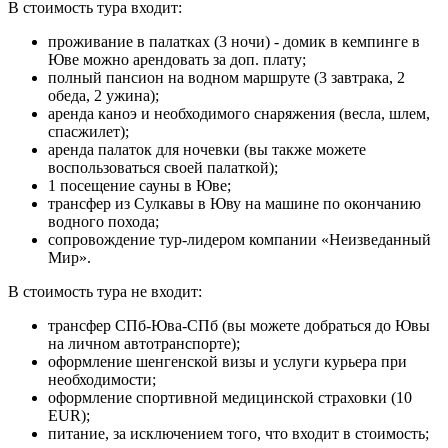
В стоимость тура входит:
проживание в палатках (3 ночи) - домик в кемпинге в
Юве можно арендовать за доп. плату;
полный пансион на водном маршруте (3 завтрака, 2
обеда, 2 ужина);
аренда каноэ и необходимого снаряжения (весла, шлем,
спасжилет);
аренда палаток для ночевки (вы также можете
воспользоваться своей палаткой);
1 посещение сауны в Юве;
трансфер из Сулкавы в Юву на машине по окончанию
водного похода;
сопровождение тур-лидером компании «Неизведанный
Мир».
В стоимость тура не входит:
трансфер СПб-Юва-СПб (вы можете добраться до Ювы
на личном автотранспорте);
оформление шенгенской визы и услуги курьера при
необходимости;
оформление спортивной медицинской страховки (10
EUR);
питание, за исключением того, что входит в стоимость;