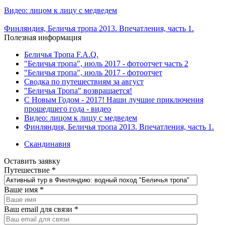
Видео: лицом к лицу с медведем
Финляндия, Беличья тропа 2013. Впечатления, часть 1.
Полезная информация
Беличья Тропа F.A.Q.
"Беличья тропа", июль 2017 - фотоотчет часть 2
"Беличья тропа", июль 2017 - фотоотчет
Сводка по путешествиям за август
"Беличья Тропа" возвращается!
С Новым Годом - 2017! Наши лучшие приключения
прошедшего года - видео
Видео: лицом к лицу с медведем
Финляндия, Беличья тропа 2013. Впечатления, часть 1.
Скандинавия
Оставить заявку
Путешествие
*
Ваше имя
*
Ваш email для связи
*