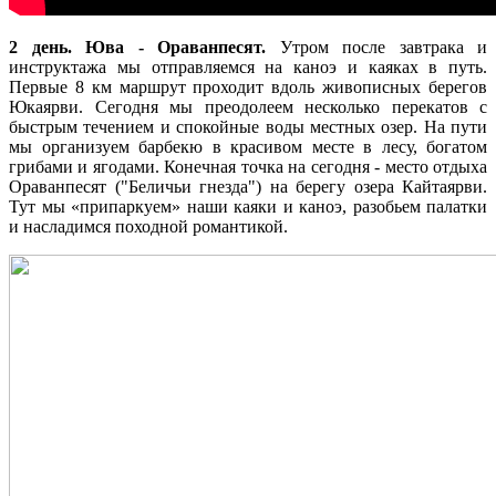
2 день. Юва - Ораванпесят.
Утром после завтрака и
инструктажа мы отправляемся на каноэ и каяках в путь.
Первые 8 км маршрут проходит вдоль живописных берегов
Юкаярви. Сегодня мы преодолеем несколько перекатов с
быстрым течением и спокойные воды местных озер. На пути
мы организуем барбекю в красивом месте в лесу, богатом
грибами и ягодами. Конечная точка на сегодня - место отдыха
Ораванпесят ("Беличьи гнезда") на берегу озера Кайтаярви.
Тут мы «припаркуем» наши каяки и каноэ, разобьем палатки
и насладимся походной романтикой.