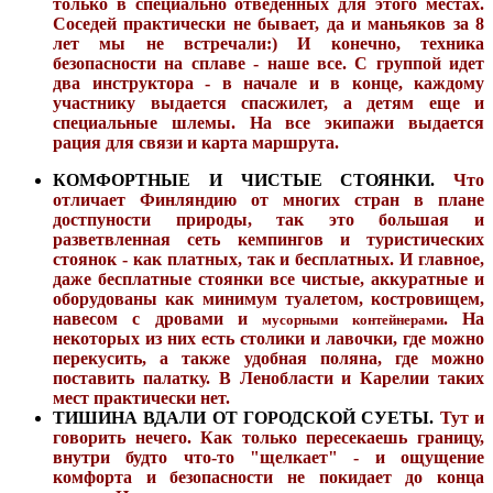
только в специально отведенных для этого местах.
Соседей практически не бывает, да и маньяков за 8
лет мы не встречали:) И конечно, техника
безопасности на сплаве - наше все. С группой идет
два инструктора - в начале и в конце, каждому
участнику выдается спасжилет, а детям еще и
специальные шлемы. На все экипажи выдается
рация для связи и карта маршрута.
КОМФОРТНЫЕ И ЧИСТЫЕ СТОЯНКИ.
Что
отличает
Финляндию от многих стран в плане
достпуности природы, так это большая и
разветвленная сеть кемпингов и туристических
стоянок - как платных, так и бесплатных. И главное,
даже бесплатные стоянки все чистые, аккуратные и
оборудованы как минимум туалетом, костровищем,
навесом с дровами и
. На
мусорными контейнерами
некоторых из них есть столики и лавочки, где можно
перекусить, а также удобная поляна, где можно
поставить палатку. В Ленобласти и Карелии таких
мест практически нет.
ТИШИНА ВДАЛИ ОТ ГОРОДСКОЙ СУЕТЫ.
Тут и
говорить нечего. Как только пересекаешь границу,
внутри будто что-то "щелкает" - и ощущение
комфорта и безопасности не покидает до конца