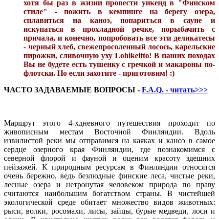
хотя бы раз в жизни провести уикенд в "Финском
стиле" - пожить в кемпинге на берегу озера,
сплавиться на каноэ, попариться в сауне и
искупаться в прохладной речке, порыбачить с
причала, и конечно, попробовать все эти деликатесы
- черный хлеб, свежепросоленный лосось, карельские
пирожки, сливочную уху Lohikeitto! В наших походах
Вы не будете есть тушенку с гречкой и макароны по-
флотски. Но если захотите - приготовим! :)
ЧАСТО ЗАДАВАЕМЫЕ ВОПРОСЫ -
F.A.Q. - читать>>>
Маршрут этого 4-хдневного путешествия проходит по
живописным местам Восточной Финляндии. Вдоль
извилистой реки мы отправимся на каяках и каноэ в самое
сердце озерного края Финляндии, где познакомимся с
северной флорой и фауной и оценим красоту здешних
пейзажей. К природным ресурсам в Финляндии относятся
очень бережно, ведь безлюдные финские леса, чистые реки,
лесные озера и нетронутая человеком природа по праву
считаются наибольшим богатством страны. В чистейшей
экологической среде обитает множество видов животных:
рыси, волки, росомахи, лисы, зайцы, бурые медведи, лоси и